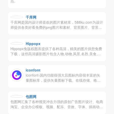
点。
千库网
千库网是国内设计师喜欢的图片素材库，588ku.com为设计
师提供各类好看免费的png图片和素材、背景图片、背景素
材、海报背景、banner背景、边框花纹素材、艺术字、主
图和直通车背景等，找素材就上千库网，百万精品图片等您
下载！
Hippopx
Hippopx免版权图库提供了各种高清，精美的图片供您免费
下载，这些高清摄影图片包含人物,动物,风景,名胜,美食,旅
游,建筑,时尚等，所有图片基于CC0协议
iconfont
iconfont-国内功能很强大且图标内容很丰富的矢
量图标库，提供矢量图标下载、在线存储、格式
转换等功能。阿里巴巴体验团队倾力打造，设计
和前端开发的便捷工具。
包图网
包图网汇集了各种视觉冲击力强的原创广告图片设计、电商
淘宝、企业办公模板、视频、配乐、音效、字体、插画动
图、装饰装修等素材，由顶尖的设计师供稿，符合各个行业