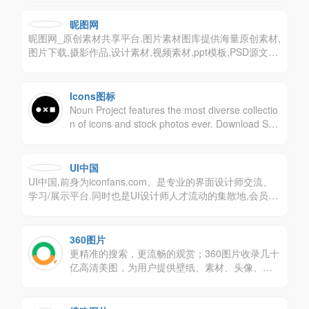
的商用需求，下载高品质正版素材就到包图网。
昵图网
昵图网_原创素材共享平台.图片素材图库提供海量原创素材,
图片下载,摄影作品,设计素材,视频素材,ppt模板,PSD源文件,
矢量图,AI,CDR,EPS等高清图片下载.
Icons图标
Noun Project features the most diverse collectio
n of icons and stock photos ever. Download SVG
and PNG. Browse over 3 million art-quality icons
and photos.
UI中国
UI中国,前身为iconfans.com。是专业的界面设计师交流、
学习/展示平台.同时也是UI设计师人才流动的集散地,会员均
为一线UI设计师,覆盖主流互联网公司.我们希望借助互联网
的力量打造国内最专业的UI设计平台,为UI设计师做最好的
服务,提高UI设计行业价值!
360图片
更精准的搜索，更流畅的观赏；360图片收录几十
亿高清美图，为用户提供壁纸、素材、头像、写
真、摄影、风景等最新、最全的高质量图片搜索
服务！