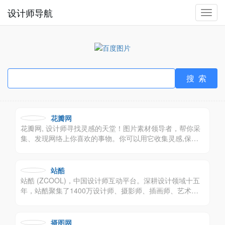
设计师导航
切
换
导
航
花瓣网
花瓣网, 设计师寻找灵感的天堂！图片素材领导者，帮你采
集、发现网络上你喜欢的事物。你可以用它收集灵感,保存
有用的素材,计划旅行,晒晒自己想要的东西。
站酷
站酷 (ZCOOL)，中国设计师互动平台。深耕设计领域十五
年，站酷聚集了1400万设计师、摄影师、插画师、艺术
家、创意人，设计创意群体中具有较高的影响力与号召力。
摄图网