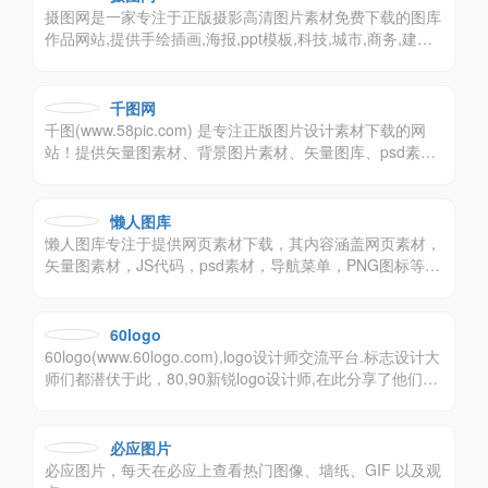
摄图网是一家专注于正版摄影高清图片素材免费下载的图库
作品网站,提供手绘插画,海报,ppt模板,科技,城市,商务,建筑,
风景,美食,家居,外景,背景等好看的图片设计素材大全可供下
载。摄图摄影师5000+入驻并进行交流成长，百万图片量和
设计师在这里找到满意的图片素材和设计灵感!
千图网
千图(www.58pic.com) 是专注正版图片设计素材下载的网
站！提供矢量图素材、背景图片素材、矢量图库、psd素
材、字体模板、设计素材、PPT模板、视频素材、插画绘
画、平面设计模板、Excel模板素材以及网页模板、网站设
计素材、网页图标的下载服务。
懒人图库
懒人图库专注于提供网页素材下载，其内容涵盖网页素材，
矢量图素材，JS代码，psd素材，导航菜单，PNG图标等，
让任何一个网页设计师都能轻松找到自己想要的素材！
60logo
60logo(www.60logo.com),logo设计师交流平台.标志设计大
师们都潜伏于此，80,90新锐logo设计师,在此分享了他们的l
ogo设计,品牌标志设计,公司logo设计和文字logo设计等优秀
作品。
必应图片
必应图片，每天在必应上查看热门图像、墙纸、GIF 以及观