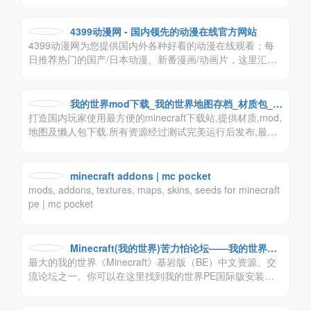
享社区，提供丰富的游戏资讯,我的世界mod,我的世界材质
包,我的世界地图,我的世界手机版等各种资源分享,服务于国
内mc玩家，致力于成为最具传播力和互动性的我的世界游
4399动漫网 - 国内领先的动漫在线官方网站
戏内容交流平台,希望能为mc社区发展多做点贡献。
4399动漫网为您提供国内外各种好看的动漫在线观看；每
日推荐热门的国产/日本动漫、新番漫画/动画片，这里汇集
了众多原创国漫、动画作品，是一个追求卓越的动漫网站。
我的世界mod下载_我的世界地图存档_材质包_m
打造国内玩家使用最方便的minecraft下载站,提供材质,mod,
inecraft懒人包_我的世界中文网
地图及懒人包下载.所有资源经过测试完美运行后发布,最简
单的文字最直白的教程让你轻松玩转我的世界.
minecraft addons | mc pocket
mods, addons, textures, maps, skins, seeds for minecraft
pe | mc pocket
Minecraft(我的世界)苦力怕论坛——我的世界基
最大的我的世界《Minecraft》基岩版（BE）中文资源、交
岩版，我的世界资源网，我的世界玩家论坛，我
流论坛之一。你可以在这里找到我的世界PE国际版安装
的世界下载站，我的世界手机版
包，以及优质的BE版附加包、BE版材质包、BE版地图等资
源，以及最新的我的世界新闻资讯，在此与他人交流、分享