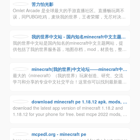
我的世界游戏经验。各路大神集聚一坛，在这里你可以解决
苦力怕光影
绝大多数问题。
Omlet Arcade 是全球最大的手游直播社区。直播畅玩两不
误，同PUBG吃鸡，麦块我的世界，王者荣耀，无尽对决和
Free Fire等游戏的玩家们一同狂欢吧！
我的世界中文站 - 国内知名minecraft中文主题网
我的世界中文站是国内知名的minecraft中文主题网站，提
站
供包括了我的世界服务器，地图存档，mod，材质包，整合
包等内容，是我的世界玩家必不可少的网站。
minecraft(我的世界)中文论坛——minecraft中文
最大的《minecraft》（我的世界）玩家创造、研究、交流
站,我的世界中文论坛,我的世界论坛 -
学习和分享的专业中文社交平台！这里你可以找到最新最好
玩的整合包、mod，最炫酷的皮肤、材质包，以及各种我的
世界最新的资讯，与其他人一起交流你的游戏心得。想了解
我的世界怎么玩？在这里你可以找到各路高手分享的游戏心
download minecraft pe 1.18.12 apk. mods, m
得与教程。
download the latest app version of minecraft 1.18.2 and
aps, textures for mcpe
1.18.12 for your phone for free. best mcpe 2022 mods, a
ddons, adventure and textures for ios and android. fill you
r survival and creativity with new mobs and items.
mcpedl.org - minecraft pe