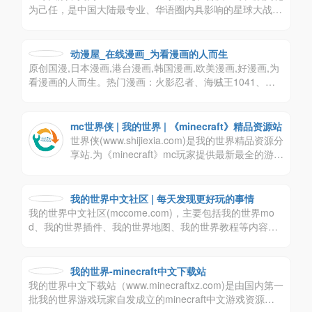
为己任，是中国大陆最专业、华语圈内具影响的星球大战中
文网站，内容涉及星战电影、星战动漫、星战小说、星战游
戏和星战玩具等。
动漫屋_在线漫画_为看漫画的人而生
原创国漫,日本漫画,港台漫画,韩国漫画,欧美漫画,好漫画,为
看漫画的人而生。热门漫画：火影忍者、海贼王1041、死
神、一拳超人204、古惑仔88、山海逆战816等
mc世界侠 | 我的世界 | 《minecraft》精品资源站
世界侠(www.shijiexia.com)是我的世界精品资源分
享站.为《minecraft》mc玩家提供最新最全的游戏
资料、服务端插件、mod、补丁等;打造国内最大
的minecraft插件基地和精品资源分享平台！
我的世界中文社区 | 每天发现更好玩的事情
我的世界中文社区(mccome.com)，主要包括我的世界mo
d、我的世界插件、我的世界地图、我的世界教程等内容，
致力于为广大我的世界游戏玩家，提供一个全方位的服务平
台，快速方便的下载自己需要的内容
我的世界-minecraft中文下载站
我的世界中文下载站（www.minecraftxz.com)是由国内第一
批我的世界游戏玩家自发成立的minecraft中文游戏资源共