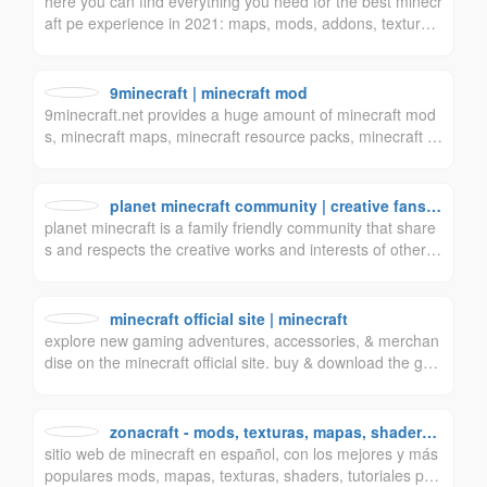
here you can find everything you need for the best minecr
aft pe experience in 2021: maps, mods, addons, texture p
acks, and much more.
9minecraft | minecraft mod
9minecraft.net provides a huge amount of minecraft mod
s, minecraft maps, minecraft resource packs, minecraft d
ata packs, command blocks and much more.
planet minecraft community | creative fansit
planet minecraft is a family friendly community that share
e for everything minecraft!
s and respects the creative works and interests of others.
we have a variety of entertaining ways to explore and upl
oad content, socialize and find like minded creative memb
ers from around the world that love the game of minecraf
minecraft official site | minecraft
t.
explore new gaming adventures, accessories, & merchan
dise on the minecraft official site. buy & download the ga
me here, or check the site for the latest news.
zonacraft - mods, texturas, mapas, shaders
sitio web de minecraft en español, con los mejores y más
para minecraft
populares mods, mapas, texturas, shaders, tutoriales par