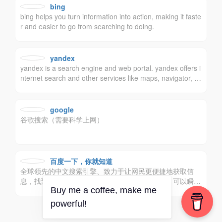
bing
bing helps you turn information into action, making it faste
r and easier to go from searching to doing.
yandex
yandex is a search engine and web portal. yandex offers i
nternet search and other services like maps, navigator, p
ublic transport, taxi, weather, news, music, tv program, tra
nslation, online shopping, and more. free email service an
d cloud storage.
google
谷歌搜索（需要科学上网）
百度一下，你就知道
全球领先的中文搜索引擎、致力于让网民更便捷地获取信
息，找到所求。百度超过千亿的中文网页数据库，可以瞬间
Buy me a coffee, make me
找到相关的搜索结果。
powerful!