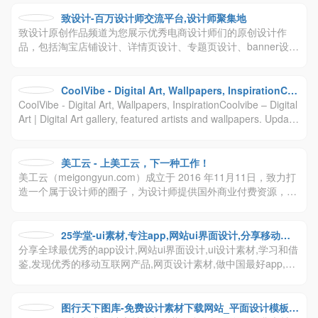
员积极参与各种免费外拍活动，分享中国地区丰富精彩的原创人
像风光摄影、生态纪实、时尚潮流图片资源。
致设计-百万设计师交流平台,设计师聚集地
致设计原创作品频道为您展示优秀电商设计师们的原创设计作
品，包括淘宝店铺设计、详情页设计、专题页设计、banner设
计、直通车设计等原创电商设计图片及设计经验教程
CoolVibe - Digital Art, Wallpapers, InspirationCo
CoolVibe - Digital Art, Wallpapers, InspirationCoolvibe – Digital
olvibe – Digital Art | Digital Art gallery, featured a
Art | Digital Art gallery, featured artists and wallpapers. Update
rtists and wallpapers. Updated daily.
d daily.
美工云 - 上美工云，下一种工作！
美工云（meigongyun.com）成立于 2016 年11月11日，致力打
造一个属于设计师的圈子，为设计师提供国外商业付费资源，激
活闲置素材价值，重构共享设计理念。 ui kits , icons , mockups
, texture 等优秀设计素材，同时更新前端设计、设计教程、设计
理论、设计工具和设计欣赏等资讯内容。
25学堂-ui素材,专注app,网站ui界面设计,分享移动互
分享全球最优秀的app设计,网站ui界面设计,ui设计素材,学习和借
联网优秀产品,ui设计素材下载,网页模板下载,ui/ux设
鉴,发现优秀的移动互联网产品,网页设计素材,做中国最好app,网
计
站ui设计博客,设计素材下载提供方和网页设计师加油站！
图行天下图库-免费设计素材下载网站_平面设计模板素