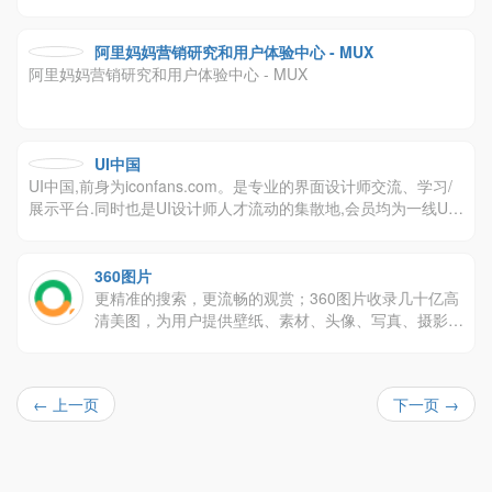
阿里妈妈营销研究和用户体验中心 - MUX
阿里妈妈营销研究和用户体验中心 - MUX
UI中国
UI中国,前身为iconfans.com。是专业的界面设计师交流、学习/
展示平台.同时也是UI设计师人才流动的集散地,会员均为一线UI
设计师,覆盖主流互联网公司.我们希望借助互联网的力量打造国
内最专业的UI设计平台,为UI设计师做最好的服务,提高UI设计行
业价值!
360图片
更精准的搜索，更流畅的观赏；360图片收录几十亿高
清美图，为用户提供壁纸、素材、头像、写真、摄影、
风景等最新、最全的高质量图片搜索服务！
← 上一页
下一页 →