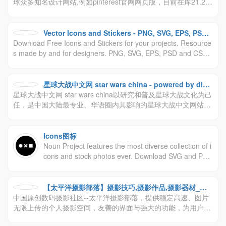
球众多知名设计网站,例如pinterest官网网页版，目前在库21.2亿
创意设计、设计素材、摄影大图，并且保持每日更新量在25万张
以上。无论是寻找设计素材、意境图、灵感图、参考作品、提案
配图、购买版权图、设计完稿，都可通过大作达成目的。
Vector Icons and Stickers - PNG, SVG, EPS, PSD a
Download Free Icons and Stickers for your projects. Resource
nd CSS
s made by and for designers. PNG, SVG, EPS, PSD and CSS f
ormats
星球大战中文网 star wars china - powered by disc
星球大战中文网 star wars china以研究和普及星球大战文化为己
uz!
任，是中国大陆最专业、华语圈内具影响的星球大战中文网站，
内容涉及星战电影、星战动漫、星战小说、星战游戏和星战玩具
等。
Icons图标
Noun Project features the most diverse collection of i
cons and stock photos ever. Download SVG and PN
G. Browse over 3 million art-quality icons and photo
s.
【太平洋摄影部落】摄影技巧,摄影作品,摄影器材_中
中国原创数码摄影社区--太平洋摄影部落，提供稳定高速、图片
国人气摄影博客_PConline
无限上传的个人摄影空间，友善的界面与强大的功能，为用户提
供良好的使用体验。摄影部落每天有6000张以上的图片上传，会