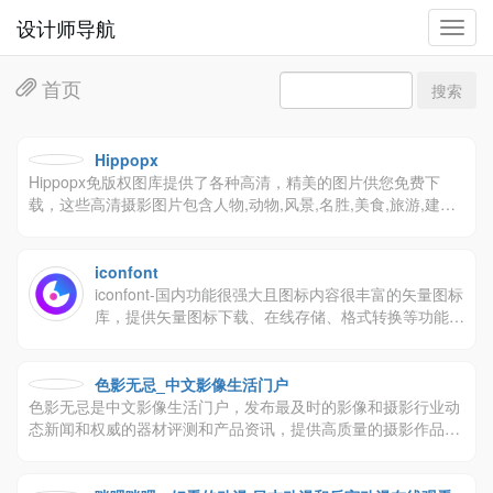
设计师导航
切
换
导
首页
搜索
航
Hippopx
Hippopx免版权图库提供了各种高清，精美的图片供您免费下
载，这些高清摄影图片包含人物,动物,风景,名胜,美食,旅游,建筑,
时尚等，所有图片基于CC0协议
iconfont
iconfont-国内功能很强大且图标内容很丰富的矢量图标
库，提供矢量图标下载、在线存储、格式转换等功能。
阿里巴巴体验团队倾力打造，设计和前端开发的便捷工
具。
色影无忌_中文影像生活门户
色影无忌是中文影像生活门户，发布最及时的影像和摄影行业动
态新闻和权威的器材评测和产品资讯，提供高质量的摄影作品发
布，摄影技巧交流与分享，拥有活跃度极高的摄影论坛，全球最
完整的器材库，摄影器材购买和交易平台，以及汽车、旅游、音