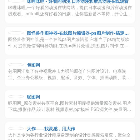
响等影像生活内容。
咪哩咪哩 - 好看的动漫,日本动漫和后宫动漫在线观看
咪哩咪哩,一个好看的动漫在线网站，提供日本动漫和后宫动漫在
线观看。milimili,还有好看的日剧，让你追新番不等待，开心生活
每一天哦！
图怪兽作图神器-在线图片编辑器-ps图片制作-搞定平
图怪兽作图神器,是一个在线ps图片编辑器,它相当于ps精简版软
面设计不求人
件,可提供微信编辑器功能,在线ps照片处理,拼图,图片制作,在线
设计,平面设计,海报设计,在线图片处理等功能。图怪兽作图不求
人处理简单易用,这款在线图片编辑软件让设计海报模板图片更轻
松,帮助企业视觉营销投入成本更低。
包图网
包图网汇集了各种视觉冲击力强的原创广告图片设计、电商淘
宝、企业办公模板、视频、配乐、音效、字体、插画动图、装饰
装修等素材，由顶尖的设计师供稿，符合各个行业的商用需求，
下载高品质正版素材就到包图网。
昵图网
昵图网_原创素材共享平台.图片素材图库提供海量原创素材,图片
下载,摄影作品,设计素材,视频素材,ppt模板,PSD源文件,矢量图,A
I,CDR,EPS等高清图片下载.
大作——找灵感，用大作
大作是专为各行业设计师度身定制的设计灵感搜索引擎，聚合全