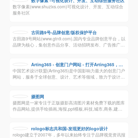
数字像素 -可视化设计、开发、互动综合服务社区
数字像素(www.shuzixs.com)可视化设计、开发、互动综合
服务社区
古田路9号-品牌创意/版权保护平台
古田路9号网站(www.gtn9.com),国内专业品牌创意平台，以
品牌为核心，集创意作品分享、活动招聘发布、广告推广、
正版字体素材下载等多元化的交流分享平台。会员交流涉
及：艺术创作、广告创意、交互设计、时尚文化等诸多创意
产业。
Arting365 - 创意门户网站 - 打开Arting365，连
中国艺术设计联盟(Arting365)是中国影响力最大的创意门户
接好设计！
网站，服务于全球创意、设计、艺术等领域，致力于设计文
化的交流，提供平面设计，包装设计，标志设计，商标设
计，VI设计，工业设计，室内设计，建筑设计等领域，为创
意、设计、艺术爱好者及企业提供高质量、多元化的信息交
摄图网
流咨询及专业的数字艺术设计行业应用解决方案。
摄图网是一家专注于正版摄影高清图片素材免费下载的图库
作品网站,提供手绘插画,海报,ppt模板,科技,城市,商务,建筑,
风景,美食,家居,外景,背景等好看的图片设计素材大全可供下
载。摄图摄影师5000+入驻并进行交流成长，百万图片量和
设计师在这里找到满意的图片素材和设计灵感!
rologo标志共和国-发现更好的logo设计
rologo建立于2007年，多年以来始终专注于品牌视觉资讯报