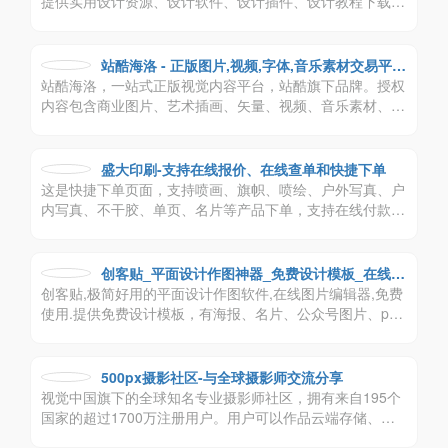
提供实用设计资源、设计软件、设计插件、设计教程下载,
分享中英文书法字体,日文字体,韩文字体及实用软件免费下
载。
站酷海洛 - 正版图片,视频,字体,音乐素材交易平台
站酷海洛，一站式正版视觉内容平台，站酷旗下品牌。授权
- 站酷旗下品牌
内容包含商业图片、艺术插画、矢量、视频、音乐素材、字
体等，已先后为阿里巴巴、京东、亚马逊、小米、联想、奥
美、盛世长城、百度、360、招商银行、工商银行等数万家
企业级客户提供全方位安全、高效、优质的视觉创意解决方
盛大印刷-支持在线报价、在线查单和快捷下单
案。
这是快捷下单页面，支持喷画、旗帜、喷绘、户外写真、户
内写真、不干胶、单页、名片等产品下单，支持在线付款、
代发货
创客贴_平面设计作图神器_免费设计模板_在线搞
创客贴,极简好用的平面设计作图软件,在线图片编辑器,免费
定设计印刷
使用.提供免费设计模板，有海报、名片、公众号图片、pp
t、邀请函等65个场景模板,一键搞定设计印刷
500px摄影社区-与全球摄影师交流分享
视觉中国旗下的全球知名专业摄影师社区，拥有来自195个
国家的超过1700万注册用户。用户可以作品云端存储、参
与优质摄影比赛、创建兴趣部落、学习摄影知识，还可以实