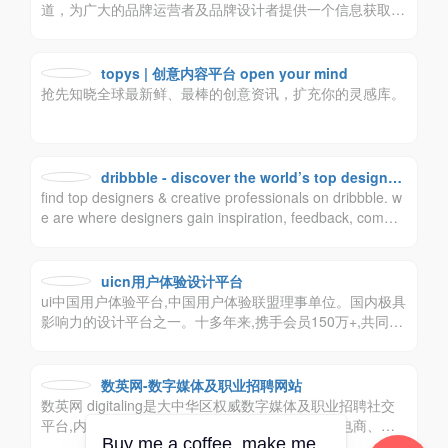
道，为广大的品牌运营者及品牌设计者提供一个信息获取和
交流的平台。rologo希望更深层次的挖掘品牌价值，帮助企
业提升品牌形象，传播品牌价值，做新视觉品牌标志最大最
强资讯平台。logo品牌设计创意群体中具有较高的影响力与
topys | 创意内容平台 open your mind
号召力。
抢先知晓全球最新鲜、最棒的创意资讯，扩充你的灵感库。
dribbble - discover the world’s top designer
find top designers & creative professionals on dribbble. w
s & creative professionals
e are where designers gain inspiration, feedback, commu
nity, and jobs. your best resource to discover and connect
with designers worldwide.
uicn用户体验设计平台
ui中国用户体验平台,中国用户体验联盟理事单位。国内极具
影响力的设计平台之一。十多年来,携手会员150万+,共同致
力于为设计师与企业搭建健康的设计生态！
数英网-数字媒体及职业招聘网站
数英网 digitaling是大中华区权威数字媒体及职业招聘社交
平台,内容涵盖市场营销、广告传媒、创意设计、电商、移
Buy me a coffee, make me
动互联网等各数字相关领域.致力于整合数字业界信息,受益