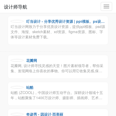
设计师导航
切
换
导
叮当设计 - 分享优秀设计资源 | ppt模板、ps设计
航
叮当设计网致力于分享优质设计资源，提供ppt模板、psd源
素材免费下载
文件、海报、sketch素材、xd资源、figma资源、图标、字
体等设计素材免费下载。
花瓣网
花瓣网, 设计师寻找灵感的天堂！图片素材领导者，帮你采
集、发现网络上你喜欢的事物。你可以用它收集灵感,保存
有用的素材,计划旅行,晒晒自己想要的东西。
站酷
站酷 (ZCOOL)，中国设计师互动平台。深耕设计领域十五
年，站酷聚集了1400万设计师、摄影师、插画师、艺术
家、创意人，设计创意群体中具有较高的影响力与号召力。
奇迹秀 - 因设计·而美丽