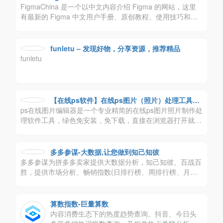
FigmaChina 是一个以中文内容介绍 Figma 的网站，这里
有最新的 Figma 中文用户手册、原创教程、使用技巧和在
线社区。
funletu – 发现好物，分享资源，推荐精品
funletu
【在线ps软件】在线ps图片（照片）处理工具_
ps在线图片编辑器是一个专业精简的在线ps图片照片制作处
在线制作编辑图片ps精简版
理软件工具，绿色免安装，免下载，直接在浏览器打开就可
用它修正，调整和美化图像。
多多参谋-大数据,让您做到知己知彼
多多参谋为拼多多卖家提供大数据分析，知己知彼、百战百
胜，提供市场分析、畅销指数(日排行榜、周排行榜、月排
行榜、成长榜，各种榜单提供大盘数据分析)、商品分析(从
历史销量、排名、价格区间、价格区间销量、销量来源全方
位视角，让你知己知彼，百战百胜)、竞品探索(找出有威胁
算数指数-巨量算数
的商品、找出有潜力的商品，让你的决策更简单)、关键字
内容消费生态下的热度趋势查询。抖音、今日头
搜索(知道关键字的出价，展示的位置，你还苦于不知道如