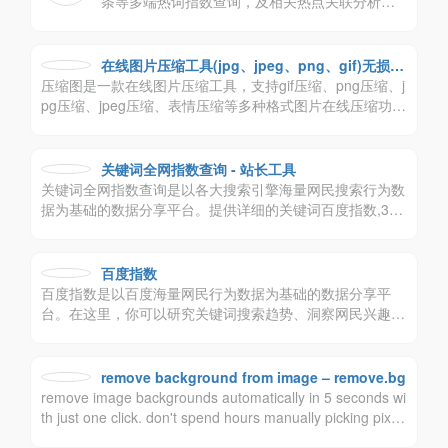
条等多端热词指数查询，及相关热点关联分析、
何开车吗？)、店铺分析等等辅助功能
用户画像等深度下钻分析。
在线图片压缩工具(jpg、jpeg、png、gif)无损压
压缩图是一款在线图片压缩工具，支持gif压缩、png压缩、j
缩90%-压缩图
pg压缩、jpeg压缩、表情压缩等多种格式图片在线压缩功
能，并且提供多种图片在线编辑功能，包括在线图片改大
小、图片去底色、证件照换背景、图片转格式、在线设计、
设计素材、图片加水印、图片改颜色、图片加字、图片加边
关键词全网指数查询 - 站长工具
框、一寸、两寸、小一寸、小二寸、七寸等常用证件照制作
关键词全网指数查询是以各大搜索引擎海量网民搜索行为数
等功能；还支持在线修改dpi图片分辨率，以及图片无损放
据为基础的数据分享平台。提供详细的关键词百度指数,360
大、图片转ico等功能，欢迎大家使用压缩图来在线图片处
指数,移动百度指数,神马指数,移动360指数, 搜狗指数,微信
理！
指数, 微博指数等数据。
百度指数
百度指数是以百度海量网民行为数据为基础的数据分享平
台。在这里，你可以研究关键词搜索趋势、洞察网民兴趣和
需求、监测舆情动向、定位受众特征。
remove background from image – remove.bg
remove image backgrounds automatically in 5 seconds wi
th just one click. don't spend hours manually picking pixel
s. upload your photo now & see the magic.