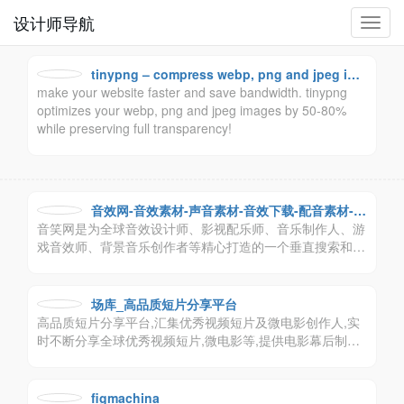
设计师导航
切
换
导
tinypng – compress webp, png and jpeg ima
航
make your website faster and save bandwidth. tinypng
ges intelligently
optimizes your webp, png and jpeg images by 50-80%
while preserving full transparency!
音效网-音效素材-声音素材-音效下载-配音素材-背
音笑网是为全球音效设计师、影视配乐师、音乐制作人、游
景音乐素材-音笑网
戏音效师、背景音乐创作者等精心打造的一个垂直搜索和共
享音效、配乐及声音素材的在线创作分享和推广平台！
场库_高品质短片分享平台
高品质短片分享平台,汇集优秀视频短片及微电影创作人,实
时不断分享全球优秀视频短片,微电影等,提供电影幕后制作
揭秘,全国各地举办线下视频短片和微电影展映交流活动
figmachina