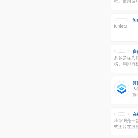
程、使用技
f
funletu
多
多多参谋为
榜、周排行
价格区间、
胁的商品、
置，你还苦
算
内
联
在
压缩图是一款
式图片在线
照换背景、