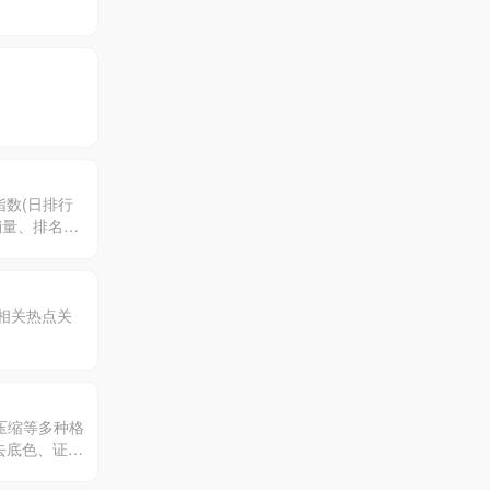
数(日排行
销量、排名、
索(找出有威
，展示的位
相关热点关
情压缩等多种格
去底色、证件
、图片加边