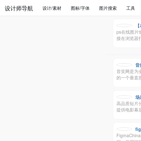
设计师导航
设计/素材
图标/字体
图片搜索
工具
【
ps在线图
接在浏览器
音
音笑网是为
的一个垂直
场
高品质短片
提供电影幕
fi
FigmaCh