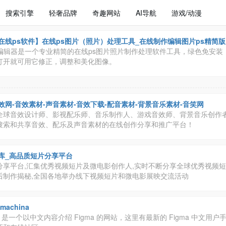
搜索引擎
轻奢品牌
奇趣网站
AI导航
游戏/动漫
在线ps软件】在线ps图片（照片）处理工具_在线制作编辑图片ps精简版
片编辑器是一个专业精简的在线ps图片照片制作处理软件工具，绿色免安装
打开就可用它修正，调整和美化图像。
效网-音效素材-声音素材-音效下载-配音素材-背景音乐素材-音笑网
全球音效设计师、影视配乐师、音乐制作人、游戏音效师、背景音乐创作
搜索和共享音效、配乐及声音素材的在线创作分享和推广平台！
库_高品质短片分享平台
分享平台,汇集优秀视频短片及微电影创作人,实时不断分享全球优秀视频短片
后制作揭秘,全国各地举办线下视频短片和微电影展映交流活动
gmachina
ina 是一个以中文内容介绍 Figma 的网站，这里有最新的 Figma 中文用