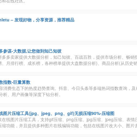
巧和在线社区。
unletu – 发现好物，分享资源，推荐精品
多参谋-大数据,让您做到知己知彼
拼多多卖家提供大数据分析，知己知彼、百战百胜，提供市场分析、畅销指
榜、月排行榜、成长榜，各种榜单提供大盘数据分析)、商品分析(从历史
价格区间销量、销量来源全方位视角，让你知己知彼，百战百胜)、竞品探
找出有潜力的商品，让你的决策更简单)、关键字搜索(知道关键字的出价
于不知道如何开车吗？)、店铺分析等等辅助功能
数指数-巨量算数
容消费生态下的热度趋势查询。抖音、今日头条等多端热词指数查询，及
分析、用户画像等深度下钻分析。
线图片压缩工具(jpg、jpeg、png、gif)无损压缩90%-压缩图
在线图片压缩工具，支持gif压缩、png压缩、jpg压缩、jpeg压缩、表
压缩功能，并且提供多种图片在线编辑功能，包括在线图片改大小、图片
图片转格式、在线设计、设计素材、图片加水印、图片改颜色、图片加字