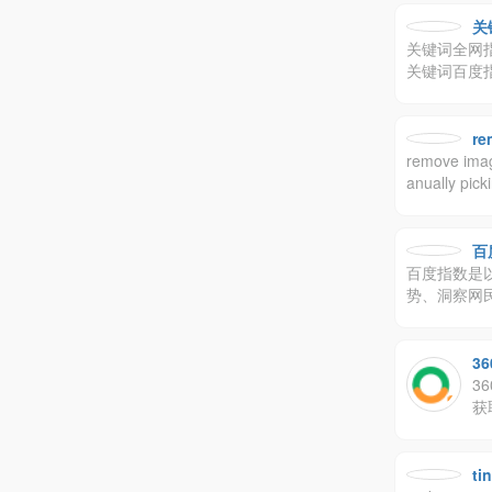
框、一寸、
率，以及图
关
关键词全网
关键词百度指
据。
re
remove image
anually pick
百
百度指数是
势、洞察网
3
3
获
ti