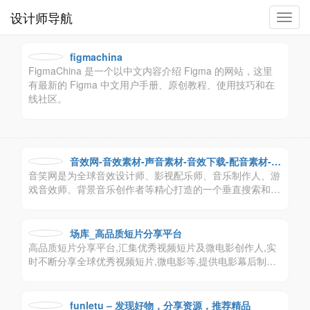
设计师导航
切
换
导
figmachina
航
FigmaChina 是一个以中文内容介绍 Figma 的网站，这里
有最新的 Figma 中文用户手册、原创教程、使用技巧和在
线社区。
音效网-音效素材-声音素材-音效下载-配音素材-背
音笑网是为全球音效设计师、影视配乐师、音乐制作人、游
景音乐素材-音笑网
戏音效师、背景音乐创作者等精心打造的一个垂直搜索和共
享音效、配乐及声音素材的在线创作分享和推广平台！
场库_高品质短片分享平台
高品质短片分享平台,汇集优秀视频短片及微电影创作人,实
时不断分享全球优秀视频短片,微电影等,提供电影幕后制作
揭秘,全国各地举办线下视频短片和微电影展映交流活动
funletu – 发现好物，分享资源，推荐精品