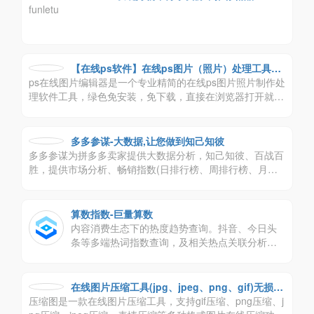
funletu
【在线ps软件】在线ps图片（照片）处理工具_
ps在线图片编辑器是一个专业精简的在线ps图片照片制作处
在线制作编辑图片ps精简版
理软件工具，绿色免安装，免下载，直接在浏览器打开就可
用它修正，调整和美化图像。
多多参谋-大数据,让您做到知己知彼
多多参谋为拼多多卖家提供大数据分析，知己知彼、百战百
胜，提供市场分析、畅销指数(日排行榜、周排行榜、月排
行榜、成长榜，各种榜单提供大盘数据分析)、商品分析(从
历史销量、排名、价格区间、价格区间销量、销量来源全方
位视角，让你知己知彼，百战百胜)、竞品探索(找出有威胁
算数指数-巨量算数
的商品、找出有潜力的商品，让你的决策更简单)、关键字
内容消费生态下的热度趋势查询。抖音、今日头
搜索(知道关键字的出价，展示的位置，你还苦于不知道如
条等多端热词指数查询，及相关热点关联分析、
何开车吗？)、店铺分析等等辅助功能
用户画像等深度下钻分析。
在线图片压缩工具(jpg、jpeg、png、gif)无损压
压缩图是一款在线图片压缩工具，支持gif压缩、png压缩、j
缩90%-压缩图