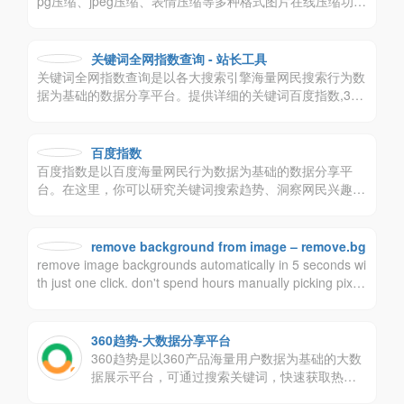
pg压缩、jpeg压缩、表情压缩等多种格式图片在线压缩功
能，并且提供多种图片在线编辑功能，包括在线图片改大
小、图片去底色、证件照换背景、图片转格式、在线设计、
设计素材、图片加水印、图片改颜色、图片加字、图片加边
关键词全网指数查询 - 站长工具
框、一寸、两寸、小一寸、小二寸、七寸等常用证件照制作
关键词全网指数查询是以各大搜索引擎海量网民搜索行为数
等功能；还支持在线修改dpi图片分辨率，以及图片无损放
据为基础的数据分享平台。提供详细的关键词百度指数,360
大、图片转ico等功能，欢迎大家使用压缩图来在线图片处
指数,移动百度指数,神马指数,移动360指数, 搜狗指数,微信
理！
指数, 微博指数等数据。
百度指数
百度指数是以百度海量网民行为数据为基础的数据分享平
台。在这里，你可以研究关键词搜索趋势、洞察网民兴趣和
需求、监测舆情动向、定位受众特征。
remove background from image – remove.bg
remove image backgrounds automatically in 5 seconds wi
th just one click. don't spend hours manually picking pixel
s. upload your photo now & see the magic.
360趋势-大数据分享平台
360趋势是以360产品海量用户数据为基础的大数
据展示平台，可通过搜索关键词，快速获取热度
趋势、理解用户真实需求、了解关键字搜索的人