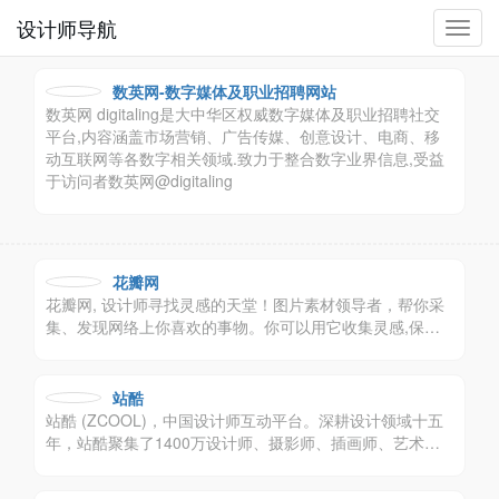
设计师导航
切
换
导
数英网-数字媒体及职业招聘网站
航
数英网 digitaling是大中华区权威数字媒体及职业招聘社交
平台,内容涵盖市场营销、广告传媒、创意设计、电商、移
动互联网等各数字相关领域.致力于整合数字业界信息,受益
于访问者数英网@digitaling
花瓣网
花瓣网, 设计师寻找灵感的天堂！图片素材领导者，帮你采
集、发现网络上你喜欢的事物。你可以用它收集灵感,保存
有用的素材,计划旅行,晒晒自己想要的东西。
站酷
站酷 (ZCOOL)，中国设计师互动平台。深耕设计领域十五
年，站酷聚集了1400万设计师、摄影师、插画师、艺术
家、创意人，设计创意群体中具有较高的影响力与号召力。