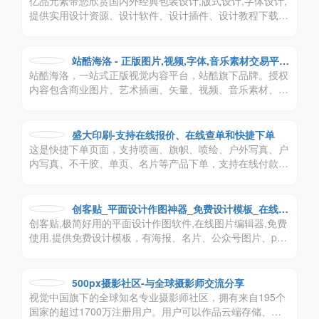
亿品元素带您欣赏国内外经典包装设计,版式设计,字体设计,
提供实用设计资源、设计软件、设计插件、设计教程下载,
分享中英文书法字体,日文字体,韩文字体及实用软件免费下
载。
站酷海洛 - 正版图片,视频,字体,音乐素材交易平台
站酷海洛，一站式正版视觉内容平台，站酷旗下品牌。授权
- 站酷旗下品牌
内容包含商业图片、艺术插画、矢量、视频、音乐素材、字
体等，已先后为阿里巴巴、京东、亚马逊、小米、联想、奥
美、盛世长城、百度、360、招商银行、工商银行等数万家
企业级客户提供全方位安全、高效、优质的视觉创意解决方
盛大印刷-支持在线报价、在线查单和快捷下单
案。
这是快捷下单页面，支持喷画、旗帜、喷绘、户外写真、户
内写真、不干胶、单页、名片等产品下单，支持在线付款、
代发货
创客贴_平面设计作图神器_免费设计模板_在线搞
创客贴,极简好用的平面设计作图软件,在线图片编辑器,免费
定设计印刷
使用.提供免费设计模板，有海报、名片、公众号图片、pp
t、邀请函等65个场景模板,一键搞定设计印刷
500px摄影社区-与全球摄影师交流分享
视觉中国旗下的全球知名专业摄影师社区，拥有来自195个
国家的超过1700万注册用户。用户可以作品云端存储、参