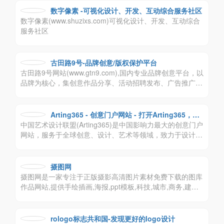
用，让工作更轻松，让生活更有趣！
数字像素 -可视化设计、开发、互动综合服务社区
数字像素(www.shuzixs.com)可视化设计、开发、互动综合
服务社区
古田路9号-品牌创意/版权保护平台
古田路9号网站(www.gtn9.com),国内专业品牌创意平台，以
品牌为核心，集创意作品分享、活动招聘发布、广告推广、
正版字体素材下载等多元化的交流分享平台。会员交流涉
及：艺术创作、广告创意、交互设计、时尚文化等诸多创意
产业。
Arting365 - 创意门户网站 - 打开Arting365，连
中国艺术设计联盟(Arting365)是中国影响力最大的创意门户
接好设计！
网站，服务于全球创意、设计、艺术等领域，致力于设计文
化的交流，提供平面设计，包装设计，标志设计，商标设
计，VI设计，工业设计，室内设计，建筑设计等领域，为创
意、设计、艺术爱好者及企业提供高质量、多元化的信息交
摄图网
流咨询及专业的数字艺术设计行业应用解决方案。
摄图网是一家专注于正版摄影高清图片素材免费下载的图库
作品网站,提供手绘插画,海报,ppt模板,科技,城市,商务,建筑,
风景,美食,家居,外景,背景等好看的图片设计素材大全可供下
载。摄图摄影师5000+入驻并进行交流成长，百万图片量和
设计师在这里找到满意的图片素材和设计灵感!
rologo标志共和国-发现更好的logo设计