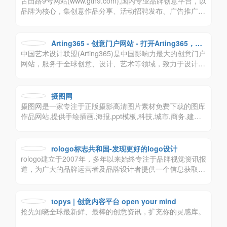
古田路9号网站(www.gtn9.com),国内专业品牌创意平台，以
品牌为核心，集创意作品分享、活动招聘发布、广告推广、
正版字体素材下载等多元化的交流分享平台。会员交流涉
及：艺术创作、广告创意、交互设计、时尚文化等诸多创意
产业。
Arting365 - 创意门户网站 - 打开Arting365，连
中国艺术设计联盟(Arting365)是中国影响力最大的创意门户
接好设计！
网站，服务于全球创意、设计、艺术等领域，致力于设计文
化的交流，提供平面设计，包装设计，标志设计，商标设
计，VI设计，工业设计，室内设计，建筑设计等领域，为创
意、设计、艺术爱好者及企业提供高质量、多元化的信息交
摄图网
流咨询及专业的数字艺术设计行业应用解决方案。
摄图网是一家专注于正版摄影高清图片素材免费下载的图库
作品网站,提供手绘插画,海报,ppt模板,科技,城市,商务,建筑,
风景,美食,家居,外景,背景等好看的图片设计素材大全可供下
载。摄图摄影师5000+入驻并进行交流成长，百万图片量和
设计师在这里找到满意的图片素材和设计灵感!
rologo标志共和国-发现更好的logo设计
rologo建立于2007年，多年以来始终专注于品牌视觉资讯报
道，为广大的品牌运营者及品牌设计者提供一个信息获取和
交流的平台。rologo希望更深层次的挖掘品牌价值，帮助企
业提升品牌形象，传播品牌价值，做新视觉品牌标志最大最
强资讯平台。logo品牌设计创意群体中具有较高的影响力与
topys | 创意内容平台 open your mind
号召力。
抢先知晓全球最新鲜、最棒的创意资讯，扩充你的灵感库。