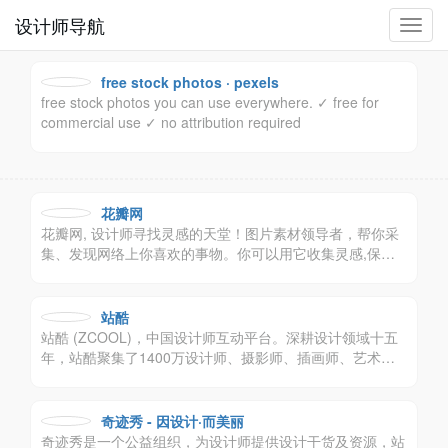
设计师导航
切
换
导
free stock photos · pexels
航
free stock photos you can use everywhere. ✓ free for
commercial use ✓ no attribution required
花瓣网
花瓣网, 设计师寻找灵感的天堂！图片素材领导者，帮你采
集、发现网络上你喜欢的事物。你可以用它收集灵感,保存
有用的素材,计划旅行,晒晒自己想要的东西。
站酷
站酷 (ZCOOL)，中国设计师互动平台。深耕设计领域十五
年，站酷聚集了1400万设计师、摄影师、插画师、艺术
家、创意人，设计创意群体中具有较高的影响力与号召力。
奇迹秀 - 因设计·而美丽
奇迹秀是一个公益组织，为设计师提供设计干货及资源，站