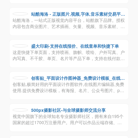
分享中英文书法字体,日文字体,韩文字体及实用软件免费下
载。
站酷海洛 - 正版图片,视频,字体,音乐素材交易平台
站酷海洛，一站式正版视觉内容平台，站酷旗下品牌。授权
- 站酷旗下品牌
内容包含商业图片、艺术插画、矢量、视频、音乐素材、字
体等，已先后为阿里巴巴、京东、亚马逊、小米、联想、奥
美、盛世长城、百度、360、招商银行、工商银行等数万家
企业级客户提供全方位安全、高效、优质的视觉创意解决方
盛大印刷-支持在线报价、在线查单和快捷下单
案。
这是快捷下单页面，支持喷画、旗帜、喷绘、户外写真、户
内写真、不干胶、单页、名片等产品下单，支持在线付款、
代发货
创客贴_平面设计作图神器_免费设计模板_在线搞
创客贴,极简好用的平面设计作图软件,在线图片编辑器,免费
定设计印刷
使用.提供免费设计模板，有海报、名片、公众号图片、pp
t、邀请函等65个场景模板,一键搞定设计印刷
500px摄影社区-与全球摄影师交流分享
视觉中国旗下的全球知名专业摄影师社区，拥有来自195个
国家的超过1700万注册用户。用户可以作品云端存储、参
与优质摄影比赛、创建兴趣部落、学习摄影知识，还可以实
现内容传播与交易变现及版权保护等一系列专业服务。