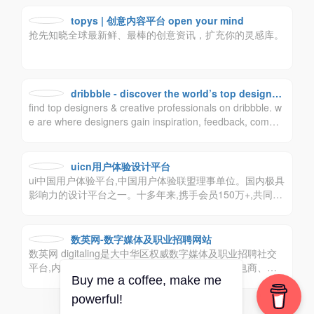
业提升品牌形象，传播品牌价值，做新视觉品牌标志最大最
强资讯平台。logo品牌设计创意群体中具有较高的影响力与
topys | 创意内容平台 open your mind
号召力。
抢先知晓全球最新鲜、最棒的创意资讯，扩充你的灵感库。
dribbble - discover the world’s top designer
find top designers & creative professionals on dribbble. w
s & creative professionals
e are where designers gain inspiration, feedback, commu
nity, and jobs. your best resource to discover and connect
with designers worldwide.
uicn用户体验设计平台
ui中国用户体验平台,中国用户体验联盟理事单位。国内极具
影响力的设计平台之一。十多年来,携手会员150万+,共同致
力于为设计师与企业搭建健康的设计生态！
数英网-数字媒体及职业招聘网站
数英网 digitaling是大中华区权威数字媒体及职业招聘社交
平台,内容涵盖市场营销、广告传媒、创意设计、电商、移
Buy me a coffee, make me
动互联网等各数字相关领域.致力于整合数字业界信息,受益
于访问者数英网@digitaling
powerful!