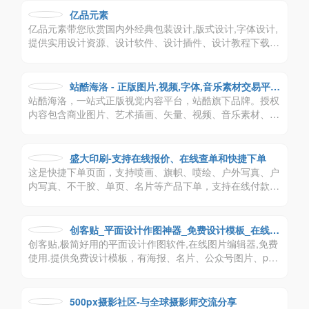
亿品元素
亿品元素带您欣赏国内外经典包装设计,版式设计,字体设计,
提供实用设计资源、设计软件、设计插件、设计教程下载,
分享中英文书法字体,日文字体,韩文字体及实用软件免费下
载。
站酷海洛 - 正版图片,视频,字体,音乐素材交易平台
站酷海洛，一站式正版视觉内容平台，站酷旗下品牌。授权
- 站酷旗下品牌
内容包含商业图片、艺术插画、矢量、视频、音乐素材、字
体等，已先后为阿里巴巴、京东、亚马逊、小米、联想、奥
美、盛世长城、百度、360、招商银行、工商银行等数万家
企业级客户提供全方位安全、高效、优质的视觉创意解决方
盛大印刷-支持在线报价、在线查单和快捷下单
案。
这是快捷下单页面，支持喷画、旗帜、喷绘、户外写真、户
内写真、不干胶、单页、名片等产品下单，支持在线付款、
代发货
创客贴_平面设计作图神器_免费设计模板_在线搞
创客贴,极简好用的平面设计作图软件,在线图片编辑器,免费
定设计印刷
使用.提供免费设计模板，有海报、名片、公众号图片、pp
t、邀请函等65个场景模板,一键搞定设计印刷
500px摄影社区-与全球摄影师交流分享