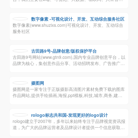
等产品设计领域耕作，我们主张尊重设计师价值，人人主
角。致力于打造最受欢迎的b端设计师平台。让设计更实
用，让工作更轻松，让生活更有趣！
数字像素 -可视化设计、开发、互动综合服务社区
数字像素(www.shuzixs.com)可视化设计、开发、互动综合
服务社区
古田路9号-品牌创意/版权保护平台
古田路9号网站(www.gtn9.com),国内专业品牌创意平台，以
品牌为核心，集创意作品分享、活动招聘发布、广告推广、
正版字体素材下载等多元化的交流分享平台。会员交流涉
及：艺术创作、广告创意、交互设计、时尚文化等诸多创意
产业。
摄图网
摄图网是一家专注于正版摄影高清图片素材免费下载的图库
作品网站,提供手绘插画,海报,ppt模板,科技,城市,商务,建筑,
风景,美食,家居,外景,背景等好看的图片设计素材大全可供下
载。摄图摄影师5000+入驻并进行交流成长，百万图片量和
设计师在这里找到满意的图片素材和设计灵感!
rologo标志共和国-发现更好的logo设计
rologo建立于2007年，多年以来始终专注于品牌视觉资讯报
道，为广大的品牌运营者及品牌设计者提供一个信息获取和
交流的平台。rologo希望更深层次的挖掘品牌价值，帮助企