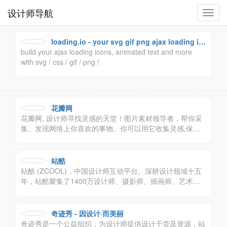
设计师导航
切
换
导
loading.io - your svg gif png ajax loading ic
航
build your ajax loading icons, animated text and more
ons and animation generator
with svg / css / gif / png !
花瓣网
花瓣网, 设计师寻找灵感的天堂！图片素材领导者，帮你采
集、发现网络上你喜欢的事物。你可以用它收集灵感,保存
有用的素材,计划旅行,晒晒自己想要的东西。
站酷
站酷 (ZCOOL)，中国设计师互动平台。深耕设计领域十五
年，站酷聚集了1400万设计师、摄影师、插画师、艺术
家、创意人，设计创意群体中具有较高的影响力与号召力。
奇迹秀 - 因设计·而美丽
奇迹秀是一个公益组织，为设计师提供设计干货及资源，站