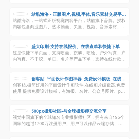
分享中英文书法字体,日文字体,韩文字体及实用软件免费下
载。
站酷海洛 - 正版图片,视频,字体,音乐素材交易平台
站酷海洛，一站式正版视觉内容平台，站酷旗下品牌。授权
- 站酷旗下品牌
内容包含商业图片、艺术插画、矢量、视频、音乐素材、字
体等，已先后为阿里巴巴、京东、亚马逊、小米、联想、奥
美、盛世长城、百度、360、招商银行、工商银行等数万家
企业级客户提供全方位安全、高效、优质的视觉创意解决方
盛大印刷-支持在线报价、在线查单和快捷下单
案。
这是快捷下单页面，支持喷画、旗帜、喷绘、户外写真、户
内写真、不干胶、单页、名片等产品下单，支持在线付款、
代发货
创客贴_平面设计作图神器_免费设计模板_在线搞
创客贴,极简好用的平面设计作图软件,在线图片编辑器,免费
定设计印刷
使用.提供免费设计模板，有海报、名片、公众号图片、pp
t、邀请函等65个场景模板,一键搞定设计印刷
500px摄影社区-与全球摄影师交流分享
视觉中国旗下的全球知名专业摄影师社区，拥有来自195个
国家的超过1700万注册用户。用户可以作品云端存储、参
与优质摄影比赛、创建兴趣部落、学习摄影知识，还可以实
现内容传播与交易变现及版权保护等一系列专业服务。