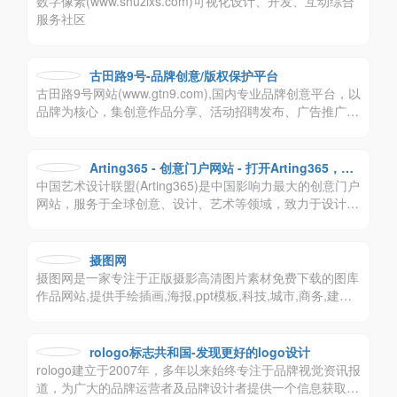
数字像素(www.shuzixs.com)可视化设计、开发、互动综合
服务社区
古田路9号-品牌创意/版权保护平台
古田路9号网站(www.gtn9.com),国内专业品牌创意平台，以
品牌为核心，集创意作品分享、活动招聘发布、广告推广、
正版字体素材下载等多元化的交流分享平台。会员交流涉
及：艺术创作、广告创意、交互设计、时尚文化等诸多创意
产业。
Arting365 - 创意门户网站 - 打开Arting365，连
中国艺术设计联盟(Arting365)是中国影响力最大的创意门户
接好设计！
网站，服务于全球创意、设计、艺术等领域，致力于设计文
化的交流，提供平面设计，包装设计，标志设计，商标设
计，VI设计，工业设计，室内设计，建筑设计等领域，为创
意、设计、艺术爱好者及企业提供高质量、多元化的信息交
摄图网
流咨询及专业的数字艺术设计行业应用解决方案。
摄图网是一家专注于正版摄影高清图片素材免费下载的图库
作品网站,提供手绘插画,海报,ppt模板,科技,城市,商务,建筑,
风景,美食,家居,外景,背景等好看的图片设计素材大全可供下
载。摄图摄影师5000+入驻并进行交流成长，百万图片量和
设计师在这里找到满意的图片素材和设计灵感!
rologo标志共和国-发现更好的logo设计
rologo建立于2007年，多年以来始终专注于品牌视觉资讯报
道，为广大的品牌运营者及品牌设计者提供一个信息获取和