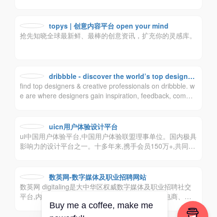
交流的平台。rologo希望更深层次的挖掘品牌价值，帮助企
业提升品牌形象，传播品牌价值，做新视觉品牌标志最大最
强资讯平台。logo品牌设计创意群体中具有较高的影响力与
topys | 创意内容平台 open your mind
号召力。
抢先知晓全球最新鲜、最棒的创意资讯，扩充你的灵感库。
dribbble - discover the world’s top designer
find top designers & creative professionals on dribbble. w
s & creative professionals
e are where designers gain inspiration, feedback, commu
nity, and jobs. your best resource to discover and connect
with designers worldwide.
uicn用户体验设计平台
ui中国用户体验平台,中国用户体验联盟理事单位。国内极具
影响力的设计平台之一。十多年来,携手会员150万+,共同致
力于为设计师与企业搭建健康的设计生态！
数英网-数字媒体及职业招聘网站
数英网 digitaling是大中华区权威数字媒体及职业招聘社交
平台,内容涵盖市场营销、广告传媒、创意设计、电商、移
Buy me a coffee, make me
动互联网等各数字相关领域.致力于整合数字业界信息,受益
于访问者数英网@digitaling