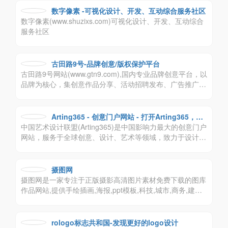
用，让工作更轻松，让生活更有趣！
数字像素 -可视化设计、开发、互动综合服务社区
数字像素(www.shuzixs.com)可视化设计、开发、互动综合
服务社区
古田路9号-品牌创意/版权保护平台
古田路9号网站(www.gtn9.com),国内专业品牌创意平台，以
品牌为核心，集创意作品分享、活动招聘发布、广告推广、
正版字体素材下载等多元化的交流分享平台。会员交流涉
及：艺术创作、广告创意、交互设计、时尚文化等诸多创意
产业。
Arting365 - 创意门户网站 - 打开Arting365，连
中国艺术设计联盟(Arting365)是中国影响力最大的创意门户
接好设计！
网站，服务于全球创意、设计、艺术等领域，致力于设计文
化的交流，提供平面设计，包装设计，标志设计，商标设
计，VI设计，工业设计，室内设计，建筑设计等领域，为创
意、设计、艺术爱好者及企业提供高质量、多元化的信息交
摄图网
流咨询及专业的数字艺术设计行业应用解决方案。
摄图网是一家专注于正版摄影高清图片素材免费下载的图库
作品网站,提供手绘插画,海报,ppt模板,科技,城市,商务,建筑,
风景,美食,家居,外景,背景等好看的图片设计素材大全可供下
载。摄图摄影师5000+入驻并进行交流成长，百万图片量和
设计师在这里找到满意的图片素材和设计灵感!
rologo标志共和国-发现更好的logo设计