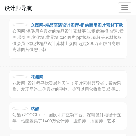
设计师导航
切
换
导
众图网-精品高清设计图库-提供商用图片素材下载
航
众图网,深受用户喜欢的精品设计素材平台,提供海报,背景,插
画,装饰画,文化墙,背景墙,cad图片,ppt模板,视频等素材模板
供会员下载,找精品设计素材上众图,超过200万正版可商用
高清图片供您下载!
花瓣网
花瓣网, 设计师寻找灵感的天堂！图片素材领导者，帮你采
集、发现网络上你喜欢的事物。你可以用它收集灵感,保存
有用的素材,计划旅行,晒晒自己想要的东西。
站酷
站酷 (ZCOOL)，中国设计师互动平台。深耕设计领域十五
年，站酷聚集了1400万设计师、摄影师、插画师、艺术
家、创意人，设计创意群体中具有较高的影响力与号召力。