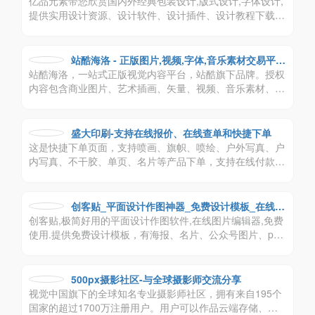
亿品元素带您欣赏国内外经典包装设计,版式设计,字体设计,
提供实用设计资源、设计软件、设计插件、设计教程下载,
分享中英文书法字体,日文字体,韩文字体及实用软件免费下
载。
站酷海洛 - 正版图片,视频,字体,音乐素材交易平台
站酷海洛，一站式正版视觉内容平台，站酷旗下品牌。授权
- 站酷旗下品牌
内容包含商业图片、艺术插画、矢量、视频、音乐素材、字
体等，已先后为阿里巴巴、京东、亚马逊、小米、联想、奥
美、盛世长城、百度、360、招商银行、工商银行等数万家
企业级客户提供全方位安全、高效、优质的视觉创意解决方
盛大印刷-支持在线报价、在线查单和快捷下单
案。
这是快捷下单页面，支持喷画、旗帜、喷绘、户外写真、户
内写真、不干胶、单页、名片等产品下单，支持在线付款、
代发货
创客贴_平面设计作图神器_免费设计模板_在线搞
创客贴,极简好用的平面设计作图软件,在线图片编辑器,免费
定设计印刷
使用.提供免费设计模板，有海报、名片、公众号图片、pp
t、邀请函等65个场景模板,一键搞定设计印刷
500px摄影社区-与全球摄影师交流分享
视觉中国旗下的全球知名专业摄影师社区，拥有来自195个
国家的超过1700万注册用户。用户可以作品云端存储、参