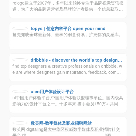
rologo建立于2007年，多年以来始终专注于品牌视觉资讯报
道，为广大的品牌运营者及品牌设计者提供一个信息获取和
交流的平台。rologo希望更深层次的挖掘品牌价值，帮助企
业提升品牌形象，传播品牌价值，做新视觉品牌标志最大最
强资讯平台。logo品牌设计创意群体中具有较高的影响力与
topys | 创意内容平台 open your mind
号召力。
抢先知晓全球最新鲜、最棒的创意资讯，扩充你的灵感库。
dribbble - discover the world’s top designer
find top designers & creative professionals on dribbble. w
s & creative professionals
e are where designers gain inspiration, feedback, commu
nity, and jobs. your best resource to discover and connect
with designers worldwide.
uicn用户体验设计平台
ui中国用户体验平台,中国用户体验联盟理事单位。国内极具
影响力的设计平台之一。十多年来,携手会员150万+,共同致
力于为设计师与企业搭建健康的设计生态！
数英网-数字媒体及职业招聘网站
数英网 digitaling是大中华区权威数字媒体及职业招聘社交
平台,内容涵盖市场营销、广告传媒、创意设计、电商、移