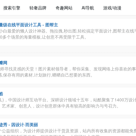
搜索引擎
轻奢品牌
奇趣网站
AI导航
游戏/动漫
量级在线平面设计工具 - 图帮主
计小白最爱的懒人设计神器。拖拉拽,秒出图,轻松搞定平面设计,图帮主在线
50多个场景的海量模板,让创意不再受限于工具。
瓣网
设计师寻找灵感的天堂！图片素材领导者，帮你采集、发现网络上你喜欢的
,保存有用的素材,计划旅行,晒晒自己想要的东西。
酷
OOL)，中国设计师互动平台。深耕设计领域十五年，站酷聚集了1400万设
、艺术家、创意人，设计创意群体中具有较高的影响力与号召力。
迹秀 - 因设计·而美丽
个公益组织，为设计师提供设计干货及资源，站内所有收集的资源都能免