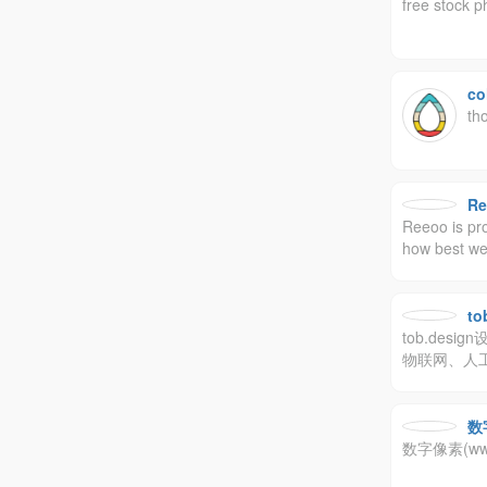
free stock p
co
th
Re
Reeoo is pro
how best
库，设计师可
t
tob.de
物联网、人
迎的b端设
数
数字像素(ww