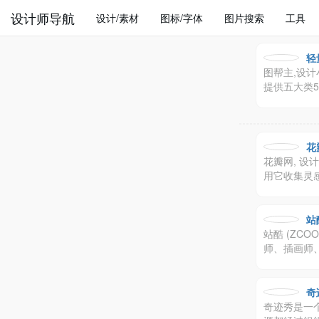
设计师导航
设计/素材
图标/字体
图片搜索
工具
轻
图帮主,设
提供五大类
花
花瓣网, 
用它收集灵感
站
站酷 (ZC
师、插画师
奇
奇迹秀是一