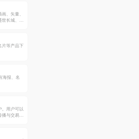
插画、矢量、
盛世长城、百
视觉创意解决
名片等产品下
有海报、名
户。用户可以
传播与交易变