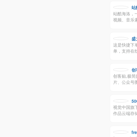
站
站酷海洛，
视频、音乐
度、360
方案。
盛
这是快捷下
单，支持在
创
创客贴,极
片、公众号图
5
视觉中国旗
作品云端存
现及版权保
fr