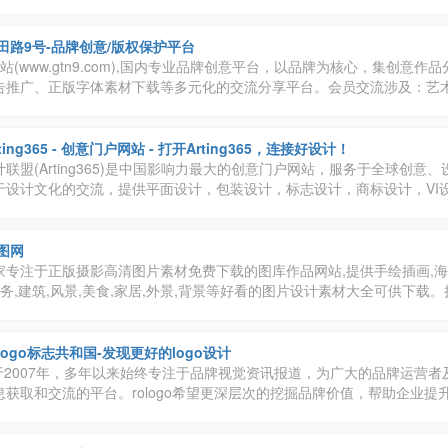
田路9号-品牌创意/版权保护平台
站(www.gtn9.com),国内专业品牌创意平台，以品牌为核心，集创意作
告推广、正版字体素材下载等多元化的交流分享平台。会员交流涉及：艺
设计、时尚文化等诸多创意产业。
rting365 - 创意门户网站 - 打开Arting365，连接好设计！
联盟(Arting365)是中国影响力最大的创意门户网站，服务于全球创意
于设计文化的交流，提供平面设计，包装设计，标志设计，商标设计，VI
计，建筑设计等领域，为创意、设计、艺术爱好者及企业提供高质量、多
业的数字艺术设计行业应用解决方案。
图网
专注于正版摄影高清图片素材免费下载的图库作品网站,提供手绘插画,海报,
商务,建筑,风景,美食,家居,外景,背景等好看的图片设计素材大全可供下载
驻并进行交流成长，百万图片量和设计师在这里找到满意的图片素材和设计灵
ologo标志共和国-发现更好的logo设计
建立于2007年，多年以来始终专注于品牌视觉资讯报道，为广大的品牌运营
获取和交流的平台。rologo希望更深层次的挖掘品牌价值，帮助企业提
值，做新视觉品牌标志最大最强资讯平台。logo品牌设计创意群体中具有