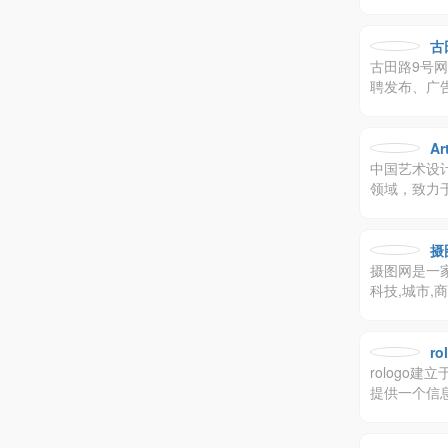
古
古田路9号网
聘发布、广
创意、交互
A
中国艺术设计
领域，致力
计，室内设
流咨询及专
摄
摄图网是一家
科技,城市,
000+入
r
rologo
提供一个信息
传播品牌价
与号召力。