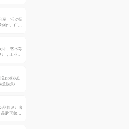
品分享、活动招
术创作、广告
、设计、艺术等
设计，工业设
元化的信息交
ppt模板,
。摄图摄影师5
感!
者及品牌设计者
升品牌形象，
较高的影响力