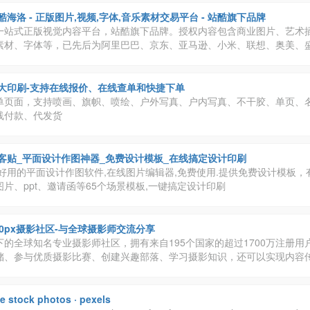
酷海洛 - 正版图片,视频,字体,音乐素材交易平台 - 站酷旗下品牌
一站式正版视觉内容平台，站酷旗下品牌。授权内容包含商业图片、艺术
素材、字体等，已先后为阿里巴巴、京东、亚马逊、小米、联想、奥美、
、招商银行、工商银行等数万家企业级客户提供全方位安全、高效、优质的
大印刷-支持在线报价、在线查单和快捷下单
单页面，支持喷画、旗帜、喷绘、户外写真、户内写真、不干胶、单页、
线付款、代发货
客贴_平面设计作图神器_免费设计模板_在线搞定设计印刷
简好用的平面设计作图软件,在线图片编辑器,免费使用.提供免费设计模板，
片、ppt、邀请函等65个场景模板,一键搞定设计印刷
00px摄影社区-与全球摄影师交流分享
下的全球知名专业摄影师社区，拥有来自195个国家的超过1700万注册用
储、参与优质摄影比赛、创建兴趣部落、学习摄影知识，还可以实现内容
护等一系列专业服务。
ee stock photos · pexels