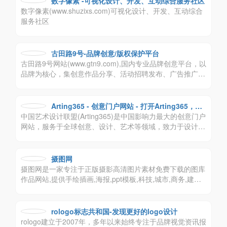
数字像素 -可视化设计、开发、互动综合服务社区
数字像素(www.shuzixs.com)可视化设计、开发、互动综合
服务社区
古田路9号-品牌创意/版权保护平台
古田路9号网站(www.gtn9.com),国内专业品牌创意平台，以
品牌为核心，集创意作品分享、活动招聘发布、广告推广、
正版字体素材下载等多元化的交流分享平台。会员交流涉
及：艺术创作、广告创意、交互设计、时尚文化等诸多创意
产业。
Arting365 - 创意门户网站 - 打开Arting365，连
中国艺术设计联盟(Arting365)是中国影响力最大的创意门户
接好设计！
网站，服务于全球创意、设计、艺术等领域，致力于设计文
化的交流，提供平面设计，包装设计，标志设计，商标设
计，VI设计，工业设计，室内设计，建筑设计等领域，为创
意、设计、艺术爱好者及企业提供高质量、多元化的信息交
摄图网
流咨询及专业的数字艺术设计行业应用解决方案。
摄图网是一家专注于正版摄影高清图片素材免费下载的图库
作品网站,提供手绘插画,海报,ppt模板,科技,城市,商务,建筑,
风景,美食,家居,外景,背景等好看的图片设计素材大全可供下
载。摄图摄影师5000+入驻并进行交流成长，百万图片量和
设计师在这里找到满意的图片素材和设计灵感!
rologo标志共和国-发现更好的logo设计
rologo建立于2007年，多年以来始终专注于品牌视觉资讯报