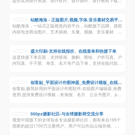
提供实用设计资源、设计软件、设计插件、设计教程下载,
分享中英文书法字体,日文字体,韩文字体及实用软件免费下
载。
站酷海洛 - 正版图片,视频,字体,音乐素材交易平台
站酷海洛，一站式正版视觉内容平台，站酷旗下品牌。授权
- 站酷旗下品牌
内容包含商业图片、艺术插画、矢量、视频、音乐素材、字
体等，已先后为阿里巴巴、京东、亚马逊、小米、联想、奥
美、盛世长城、百度、360、招商银行、工商银行等数万家
企业级客户提供全方位安全、高效、优质的视觉创意解决方
盛大印刷-支持在线报价、在线查单和快捷下单
案。
这是快捷下单页面，支持喷画、旗帜、喷绘、户外写真、户
内写真、不干胶、单页、名片等产品下单，支持在线付款、
代发货
创客贴_平面设计作图神器_免费设计模板_在线搞
创客贴,极简好用的平面设计作图软件,在线图片编辑器,免费
定设计印刷
使用.提供免费设计模板，有海报、名片、公众号图片、pp
t、邀请函等65个场景模板,一键搞定设计印刷
500px摄影社区-与全球摄影师交流分享
视觉中国旗下的全球知名专业摄影师社区，拥有来自195个
国家的超过1700万注册用户。用户可以作品云端存储、参
与优质摄影比赛、创建兴趣部落、学习摄影知识，还可以实