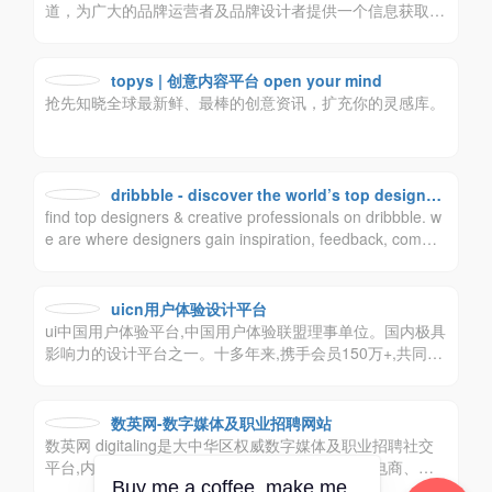
道，为广大的品牌运营者及品牌设计者提供一个信息获取和
交流的平台。rologo希望更深层次的挖掘品牌价值，帮助企
业提升品牌形象，传播品牌价值，做新视觉品牌标志最大最
强资讯平台。logo品牌设计创意群体中具有较高的影响力与
topys | 创意内容平台 open your mind
号召力。
抢先知晓全球最新鲜、最棒的创意资讯，扩充你的灵感库。
dribbble - discover the world’s top designer
find top designers & creative professionals on dribbble. w
s & creative professionals
e are where designers gain inspiration, feedback, commu
nity, and jobs. your best resource to discover and connect
with designers worldwide.
uicn用户体验设计平台
ui中国用户体验平台,中国用户体验联盟理事单位。国内极具
影响力的设计平台之一。十多年来,携手会员150万+,共同致
力于为设计师与企业搭建健康的设计生态！
数英网-数字媒体及职业招聘网站
数英网 digitaling是大中华区权威数字媒体及职业招聘社交
平台,内容涵盖市场营销、广告传媒、创意设计、电商、移
Buy me a coffee, make me
动互联网等各数字相关领域.致力于整合数字业界信息,受益